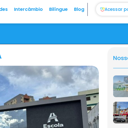
des
Intercâmbio
Bilíngue
Blog
Acessar p
A
Noss