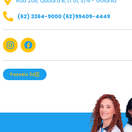
Rua 208, Quadra B, Lt 01, S/N - Goiânia
(62) 3264-9000 (62)99409-4449
Passeio 3d