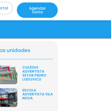
ortal
Agendar
visita
as unidades
COLÉGIO
ADVENTISTA
SETOR PEDRO
LUDOVICO
ESCOLA
ADVENTISTA VILA
NOVA