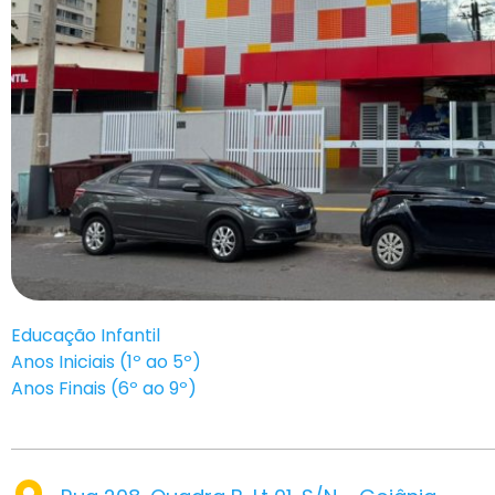
Educação Infantil
Anos Iniciais (1º ao 5º)
Anos Finais (6º ao 9º)