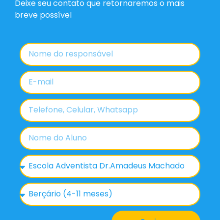
Deixe seu contato que retornaremos o mais
breve possível