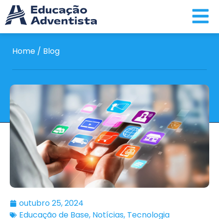
Home / Blog
outubro 25, 2024
Educação de Base
,
Notícias
,
Tecnologia