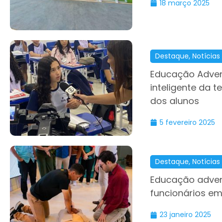
18 março 2025
Destaque
,
Notícias
Educação Adven
inteligente da 
dos alunos
5 fevereiro 2025
Destaque
,
Notícias
Educação adven
funcionários em
23 janeiro 2025