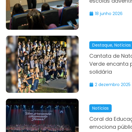
escolas adventi
18 junho 2026
Destaque
,
Notícias
Cantata de Nata
Verde encanta p
solidária
2 dezembro 2025
Notícias
Coral da Educaç
emociona públi