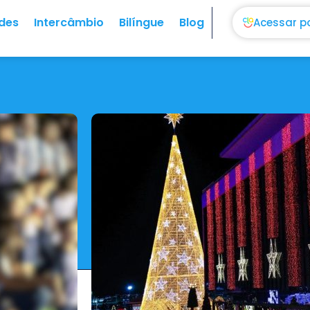
des
Intercâmbio
Bilíngue
Blog
Acessar p