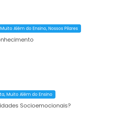
,
Muito Além do Ensino
,
Nossos Pilares
onhecimento
ta
,
Muito Além do Ensino
lidades Socioemocionais?