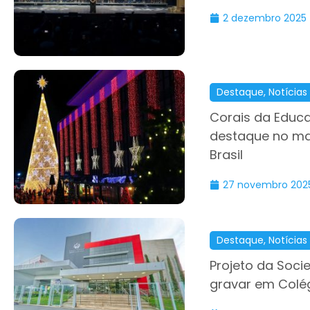
2 dezembro 2025
Destaque
,
Notícias
Corais da Educ
destaque no mai
Brasil
27 novembro 202
Destaque
,
Notícias
Projeto da Socie
gravar em Colég